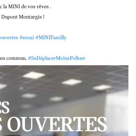
c la MINI de vos rêves .
 Dupont Montargis !
ouvertes
#essai
#MINIFamilly
ts en commun.
#SeDéplacerMoinsPolluer