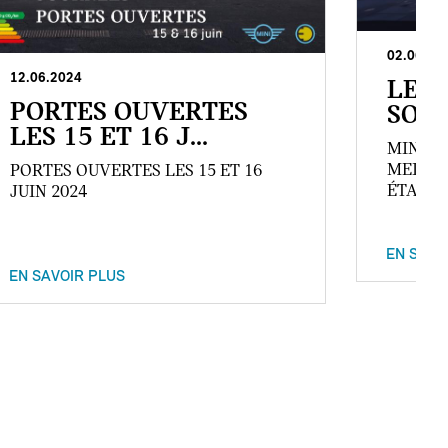
02.06.20
12.06.2024
LES 
PORTES OUVERTES
SON
LES 15 ET 16 J...
MINI B
MEILLE
PORTES OUVERTES LES 15 ET 16
ÉTAIT U
JUIN 2024
EN SAVO
EN SAVOIR PLUS