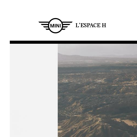
Aller
au
contenu
principal
L'ESPACE H