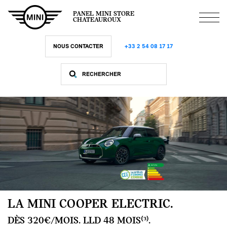
Aller
au
PANEL MINI STORE
contenu
CHATEAUROUX
principal
NOUS CONTACTER
+33 2 54 08 17 17
LA MINI COOPER ELECTRIC.
DÈS 320€/MOIS. LLD 48 MOIS⁽³⁾.