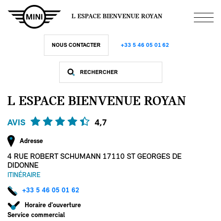
Aller
au
L ESPACE BIENVENUE ROYAN
contenu
principal
NOUS CONTACTER
+33 5 46 05 01 62
L ESPACE BIENVENUE ROYAN
AVIS
4,7
Adresse
4 RUE ROBERT SCHUMANN 17110 ST GEORGES DE
DIDONNE
ITINÉRAIRE
+33 5 46 05 01 62
Horaire d'ouverture
Service commercial