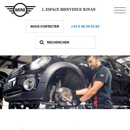
Aller
au
L ESPACE BIENVENUE ROYAN
contenu
principal
NOUS CONTACTER
+33 5 46 05 01 62