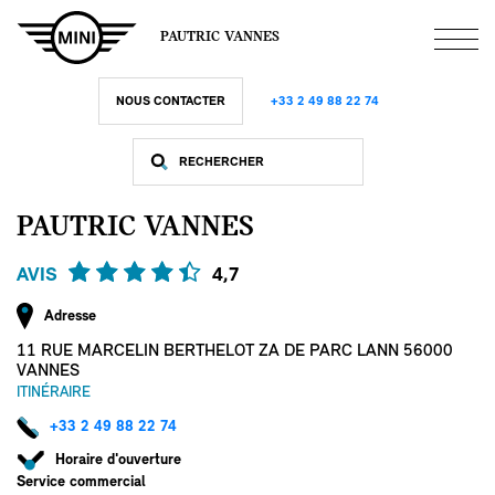
Aller
au
PAUTRIC VANNES
contenu
principal
NOUS CONTACTER
+33 2 49 88 22 74
PAUTRIC VANNES
AVIS
4,7
Adresse
11 RUE MARCELIN BERTHELOT ZA DE PARC LANN 56000
VANNES
ITINÉRAIRE
+33 2 49 88 22 74
Horaire d'ouverture
Service commercial