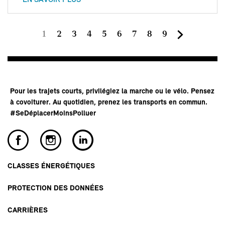
EN SAVOIR PLUS
Page
Page
Page
Page
Page
Page
Page
Page
Page
1
2
3
4
5
6
7
8
9
courante
Pour les trajets courts, privilégiez la marche ou le vélo. Pensez
à covoiturer. Au quotidien, prenez les transports en commun.
#SeDéplacerMoinsPolluer
CLASSES ÉNERGÉTIQUES
PROTECTION DES DONNÉES
CARRIÈRES