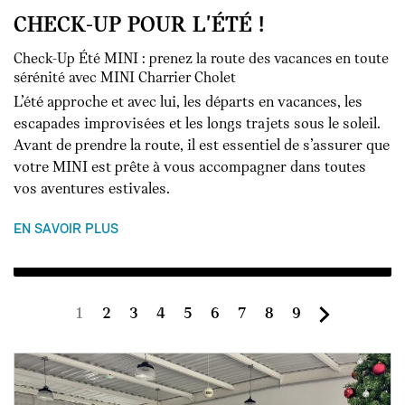
CHECK-UP POUR L'ÉTÉ !
Check-Up Été MINI : prenez la route des vacances en toute
sérénité avec MINI Charrier Cholet
L’été approche et avec lui, les départs en vacances, les
escapades improvisées et les longs trajets sous le soleil.
Avant de prendre la route, il est essentiel de s’assurer que
votre MINI est prête à vous accompagner dans toutes
vos aventures estivales.
EN SAVOIR PLUS
Page
Page
Page
Page
Page
Page
Page
Page
Page
1
2
3
4
5
6
7
8
9
courante