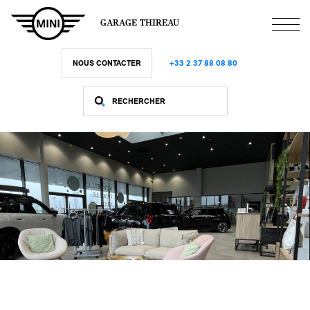
Aller
au
GARAGE THIREAU
contenu
principal
NOUS CONTACTER
+33 2 37 88 08 80