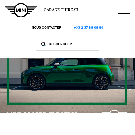
Aller
au
GARAGE THIREAU
contenu
principal
NOUS CONTACTER
+33 2 37 88 08 80