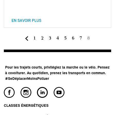
EN SAVOIR PLUS
Page
Page
Page
Page
Page
Page
Page
Page
8
1
2
3
4
5
6
7
courante
Pour les trajets courts, privilégiez la marche ou le vélo. Pensez
à covoiturer. Au quotidien, prenez les transports en commun.
#SeDéplacerMoinsPolluer
CLASSES ÉNERGÉTIQUES