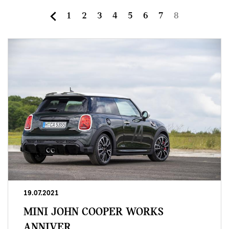
Page
Page
Page
Page
Page
Page
Page
Page
8
1
2
3
4
5
6
7
courante
19.07.2021
MINI JOHN COOPER WORKS
ANNIVER...