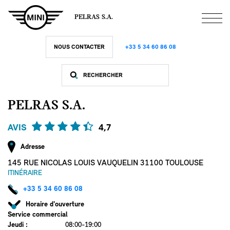
Aller
au
PELRAS S.A.
contenu
principal
NOUS CONTACTER
+33 5 34 60 86 08
PELRAS S.A.
AVIS
4,7
Adresse
145 RUE NICOLAS LOUIS VAUQUELIN 31100 TOULOUSE
ITINÉRAIRE
+33 5 34 60 86 08
Horaire d'ouverture
Service commercial
Jeudi
:
08:00-19:00