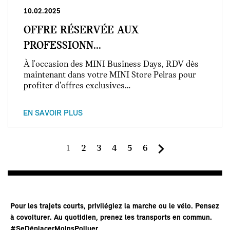
10.02.2025
OFFRE RÉSERVÉE AUX
PROFESSIONN...
À l'occasion des MINI Business Days, RDV dès
maintenant dans votre MINI Store Pelras pour
profiter d’offres exclusives…
EN SAVOIR PLUS
Page
Page
Page
Page
Page
Page
1
2
3
4
5
6
courante
Pour les trajets courts, privilégiez la marche ou le vélo. Pensez
à covoiturer. Au quotidien, prenez les transports en commun.
#SeDéplacerMoinsPolluer