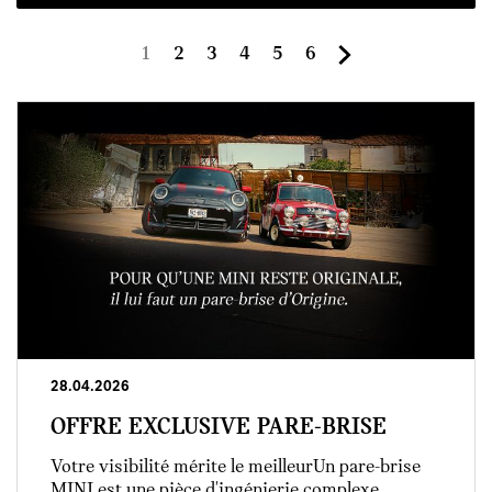
Page
Page
Page
Page
Page
Page
1
2
3
4
5
6
courante
28.04.2026
OFFRE EXCLUSIVE PARE-BRISE
Votre visibilité mérite le meilleurUn pare-brise
MINI est une pièce d'ingénierie complexe,