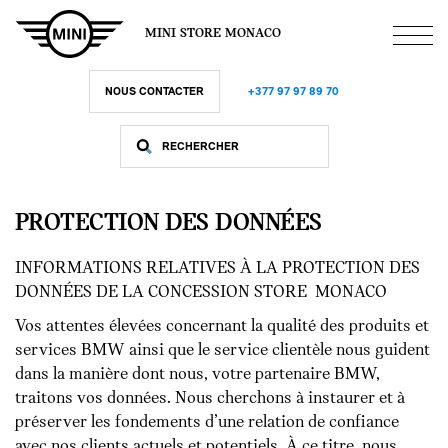
Aller
au
MINI STORE MONACO
contenu
principal
NOUS CONTACTER
+377 97 97 89 70
PROTECTION DES DONNÉES
INFORMATIONS RELATIVES À LA PROTECTION DES
DONNÉES DE LA CONCESSION STORE MONACO
Vos attentes élevées concernant la qualité des produits et
services BMW ainsi que le service clientèle nous guident
dans la manière dont nous, votre partenaire BMW,
traitons vos données. Nous cherchons à instaurer et à
préserver les fondements d’une relation de confiance
avec nos clients actuels et potentiels. À ce titre, nous