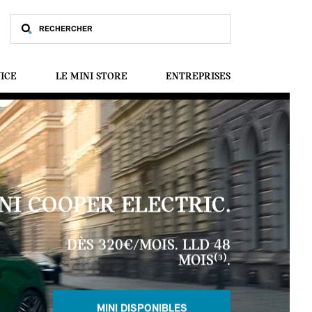
VICE
LE MINI STORE
ENTREPRISES
NI COOPER ELECTRIC.
DÈS 320€/MOIS. LLD 48
MOIS⁽³⁾.
MINI DISPONIBLES