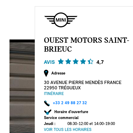
Aller
au
contenu
principal
OUEST MOTORS SAINT-
BRIEUC
AVIS
4,7
Adresse
30 AVENUE PIERRE MENDÈS FRANCE
22950 TRÉGUEUX
ITINÉRAIRE
+33 2 49 88 27 32
Horaire d'ouverture
Service commercial
Jeudi
:
08:30-12:00 et 14:00-19:00
VOIR TOUS LES HORAIRES