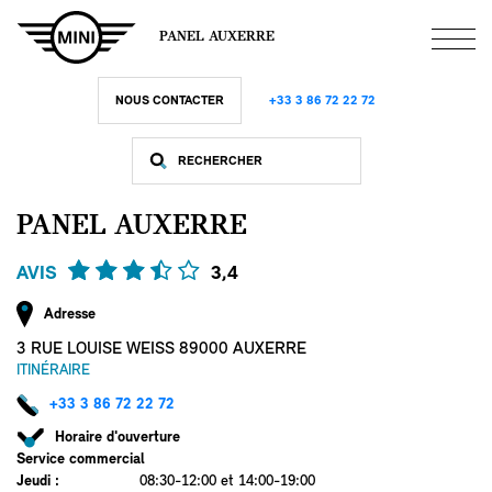
Aller
au
PANEL AUXERRE
contenu
principal
NOUS CONTACTER
+33 3 86 72 22 72
PANEL AUXERRE
AVIS
3,4
Adresse
3 RUE LOUISE WEISS 89000 AUXERRE
ITINÉRAIRE
+33 3 86 72 22 72
Horaire d'ouverture
Service commercial
Jeudi
:
08:30-12:00 et 14:00-19:00