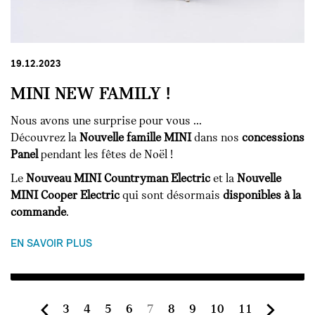
19.12.2023
MINI NEW FAMILY !
Nous avons une surprise pour vous ...
Découvrez la
Nouvelle famille MINI
dans nos
concessions
Panel
pendant les fêtes de Noël !
Le
Nouveau MINI Countryman Electric
et la
Nouvelle
MINI Cooper Electric
qui sont désormais
disponibles à la
commande
.
EN SAVOIR PLUS
Page
Page
Page
Page
Page
Page
Page
Page
Page
3
4
5
6
7
8
9
10
11