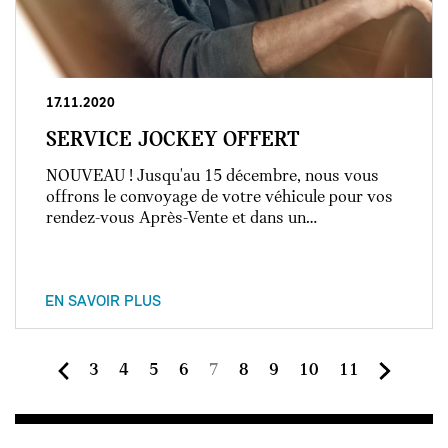
17.11.2020
SERVICE JOCKEY OFFERT
NOUVEAU ! Jusqu'au 15 décembre, nous vous
offrons le convoyage de votre véhicule pour vos
rendez-vous Après-Vente et dans un…
EN SAVOIR PLUS
Page
Page
Page
Page
Page
Page
Page
Page
Page
3
4
5
6
7
8
9
10
11
courante