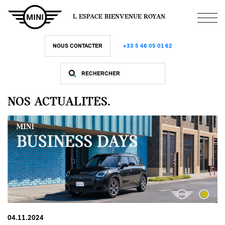
Aller
au
L ESPACE BIENVENUE ROYAN
contenu
principal
NOUS CONTACTER
+33 5 46 05 01 62
NOS ACTUALITÉS.
04.11.2024