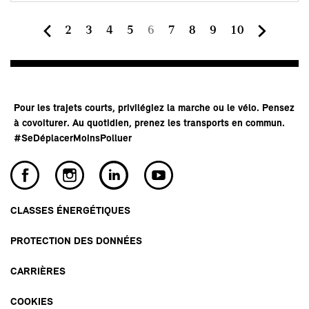
Page
Page
Page
Page
Page
Page
Page
Page
Page
2
3
4
5
6
7
8
9
10
courante
Pour les trajets courts, privilégiez la marche ou le vélo. Pensez
à covoiturer. Au quotidien, prenez les transports en commun.
#SeDéplacerMoinsPolluer
CLASSES ÉNERGÉTIQUES
PROTECTION DES DONNÉES
CARRIÈRES
COOKIES