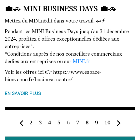
💼🚗 MINI BUSINESS DAYS 💼🚗
Mettez du MINInédit dans votre travail. 🚗⚡
Pendant les MINI Business Days jusqu'au 31 décembre
2024, profitez d'offres exceptionnelles dédiées aux
entreprises*.
*Conditions auprès de nos conseillers commerciaux
dédiés aux entreprises ou sur
MINI.fr
Voir les offres ici 👉 https://www.espace-
bienvenue.fr/business-center/
EN SAVOIR PLUS
Page
Page
Page
Page
Page
Page
Page
Page
Page
2
3
4
5
6
7
8
9
10
courante