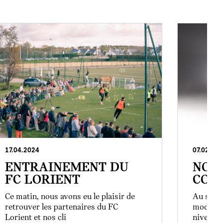
17.04.2024
07.02.20
ENTRAINEMENT DU
NOU
FC LORIENT
COOP
Ce matin, nous avons eu le plaisir de
Au sein 
retrouver les partenaires du FC
modèles
Lorient et nos cli
niveaux