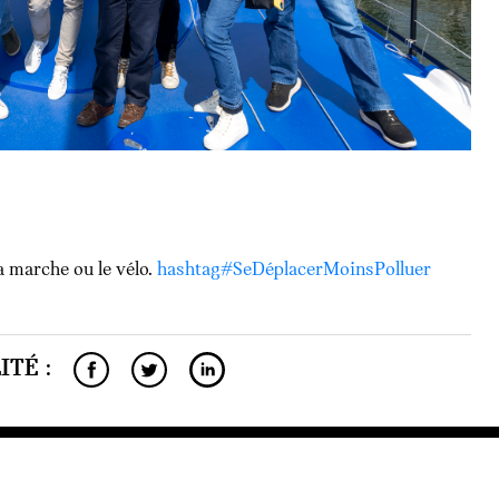
la marche ou le vélo.
hashtag#SeDéplacerMoinsPolluer
TÉ :