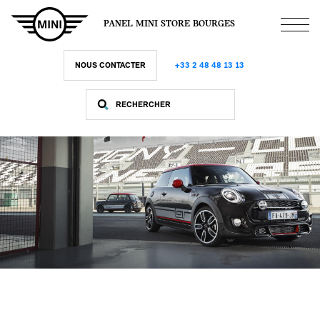
Aller
au
PANEL MINI STORE BOURGES
contenu
principal
NOUS CONTACTER
+33 2 48 48 13 13