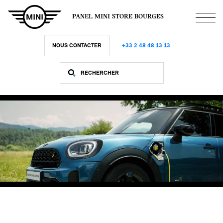
Aller
au
PANEL MINI STORE BOURGES
contenu
principal
NOUS CONTACTER
+33 2 48 48 13 13