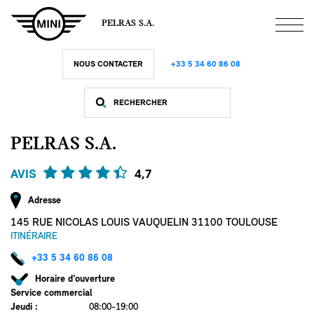
Aller
au
PELRAS S.A.
contenu
principal
NOUS CONTACTER
+33 5 34 60 86 08
PELRAS S.A.
AVIS
4,7
Adresse
145 RUE NICOLAS LOUIS VAUQUELIN 31100 TOULOUSE
ITINÉRAIRE
+33 5 34 60 86 08
Horaire d'ouverture
Service commercial
Jeudi
:
08:00-19:00